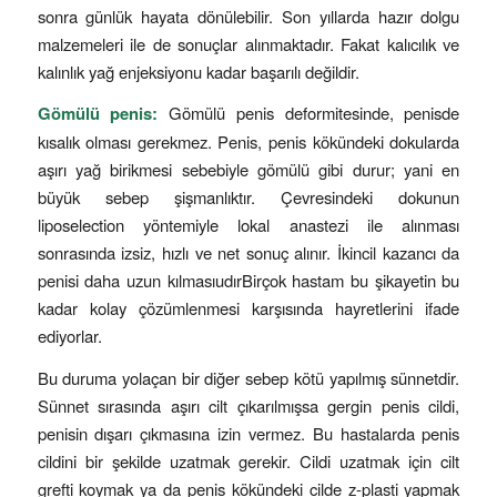
sonra günlük hayata dönülebilir. Son yıllarda hazır dolgu
malzemeleri ile de sonuçlar alınmaktadır. Fakat kalıcılık ve
kalınlık yağ enjeksiyonu kadar başarılı değildir.
Gömülü penis:
Gömülü penis deformitesinde, penisde
kısalık olması gerekmez. Penis, penis kökündeki dokularda
aşırı yağ birikmesi sebebiyle gömülü gibi durur; yani en
büyük sebep şişmanlıktır. Çevresindeki dokunun
liposelection yöntemiyle lokal anastezi ile alınması
sonrasında izsiz, hızlı ve net sonuç alınır. İkincil kazancı da
penisi daha uzun kılmasıudırBirçok hastam bu şikayetin bu
kadar kolay çözümlenmesi karşısında hayretlerini ifade
ediyorlar.
Bu duruma yolaçan bir diğer sebep kötü yapılmış sünnetdir.
Sünnet sırasında aşırı cilt çıkarılmışsa gergin penis cildi,
penisin dışarı çıkmasına izin vermez. Bu hastalarda penis
cildini bir şekilde uzatmak gerekir. Cildi uzatmak için cilt
grefti koymak ya da penis kökündeki cilde z-plasti yapmak