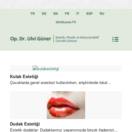
TR
DE
EN
FR
IT
ESP
RU
UlviGuner.TV
Kulak Estetiği
Çocuklarda genel anestezi kullanılırken, erişkinlerde lokal…
Dudak Estetiği
Estetik dudaklar: Dudaklarımız yaşamımızda birçok ifademizi…